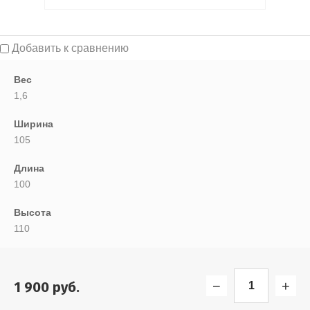
Выберите категорию:
Добавить к сравнению
Выберите...
Вес
1,6
Новинка:
Ширина
Выберите...
105
Длина
Спецпредложение:
100
Выберите...
Высота
110
Результатов на странице:
5
−
+
1 900
руб.
Найти